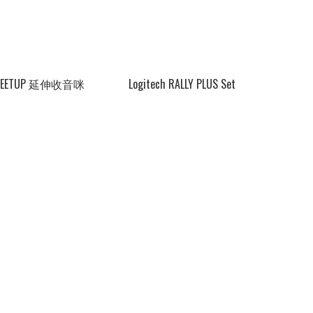
h MEETUP 延伸收音咪
Logitech RALLY PLUS Set