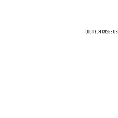
LOGITECH C925E US