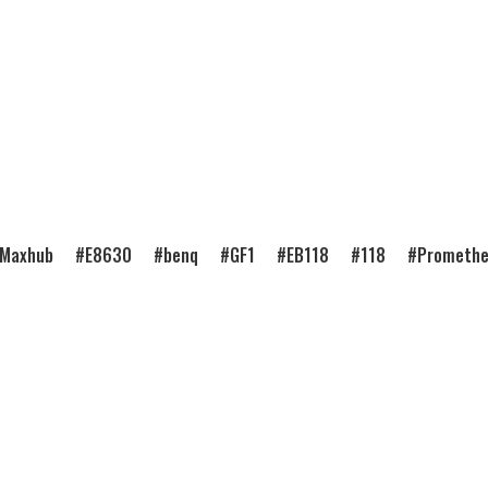
Maxhub
E8630
benq
GF1
EB118
118
Prometh