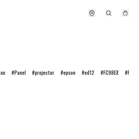
ean
Panel
projector
epson
ed12
FC98EX
FC98