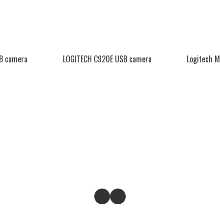
B camera
LOGITECH C920E USB camera
Logitec