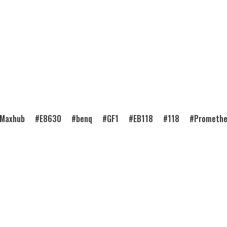
Maxhub
E8630
benq
GF1
EB118
118
Prometh