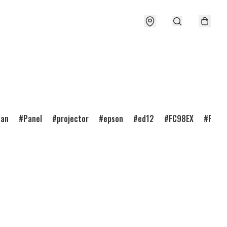
ean
Panel
projector
epson
ed12
FC98EX
FC98