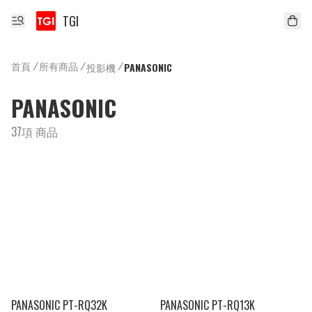
TGI
首頁
/
所有商品
/
/
投影機
PANASONIC
PANASONIC
37項 商品
PANASONIC PT-RQ32K
PANASONIC PT-RQ13K