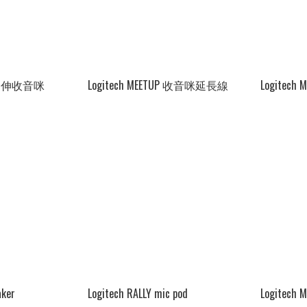
UP 延伸收音咪
Logitech MEETUP 收音咪延長線
aker
Logitech RALLY mic pod
Logitec