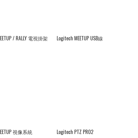
Logitech MEETUP / RALLY 電視掛架
Logitech MEETUP USB線
h MEETUP 視像系統
Logitech PTZ PRO2