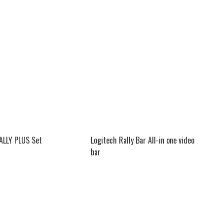
ALLY PLUS Set
Logitech Rally Bar All-in one video
bar