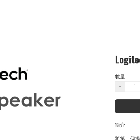
Logit
數量
−
簡介
將第二個揚聲