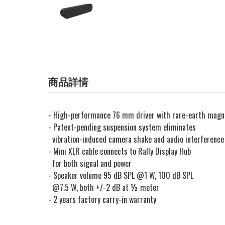
商品詳情
- High-performance 76 mm driver with rare-earth magn
- Patent-pending suspension system eliminates
vibration-induced camera shake and audio interference
- Mini XLR cable connects to Rally Display Hub
for both signal and power
- Speaker volume 95 dB SPL @1 W, 100 dB SPL
@7.5 W, both +/-2 dB at ½ meter
-
2 years factory carry-in warranty