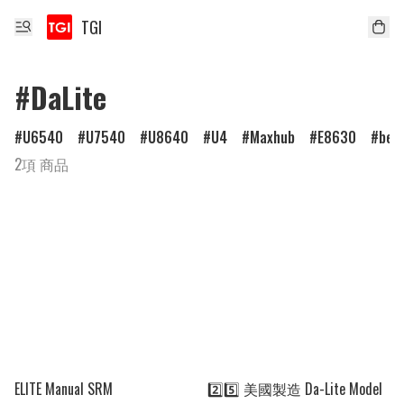
TGI
#DaLite
U6540
U7540
U8640
U4
Maxhub
E8630
ben
2項 商品
ELITE Manual SRM
2️⃣5️⃣ 美國製造 Da-Lite Model