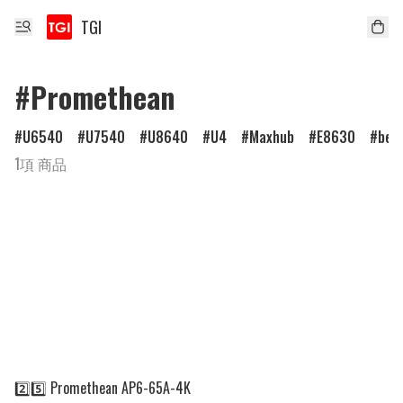
TGI
#Promethean
U6540
U7540
U8640
U4
Maxhub
E8630
ben
1項 商品
2️⃣5️⃣ Promethean AP6-65A-4K