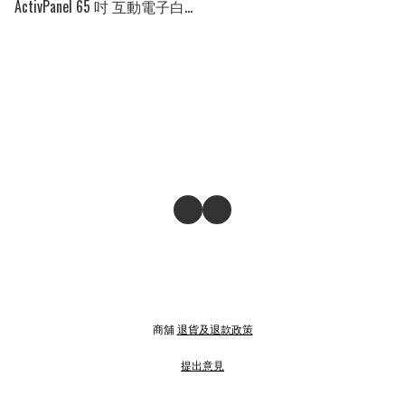
ActivPanel 65 吋 互動電子白
板 ✂️
商舖
退貨及退款政策
提出意見