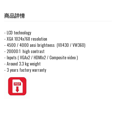
商品詳情
- LCD technology
- XGA 1024x768 resolution
- 4500 / 4000 ansi brightness (VX430 / VW360)
- 20000:1 high contrast
- Inputs ( VGAx2 / HDMIx2 / Composite video )
- Around 3.3 kg weight
- 3 years factory warranty