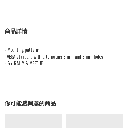
商品詳情
- Mounting pattern:
VESA standard with alternating 8 mm and 6 mm holes
- For RALLY & MEETUP
你可能感興趣的商品