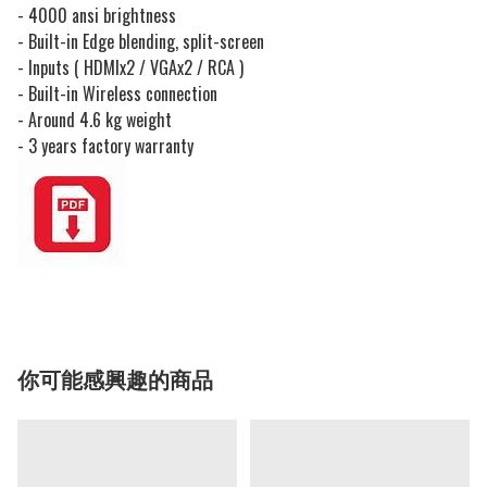
- 4000 ansi brightness
- Built-in Edge blending, split-screen
- Inputs ( HDMIx2 / VGAx2 / RCA )
- Built-in Wireless connection
- Around 4.6 kg weight
- 3 years factory warranty
你可能感興趣的商品