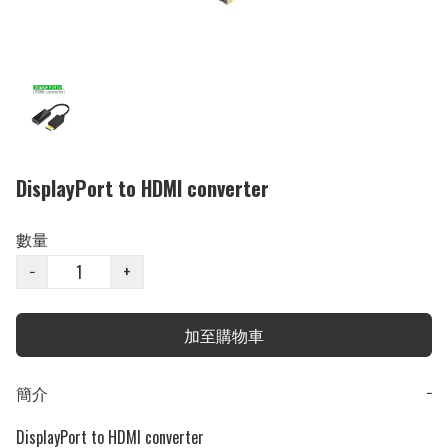
DisplayPort to HDMI converter
數量
−
+
加至購物車
簡介
−
DisplayPort to HDMI converter