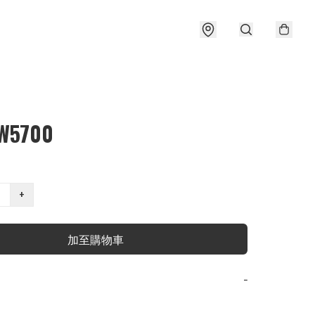
W5700
+
加至購物車
−