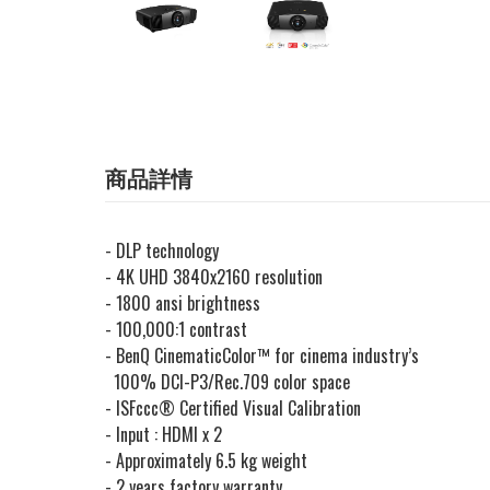
商品詳情
- DLP technology
- 4K UHD 3840x2160 resolution
- 1800 ansi brightness
- 100,000:1 contrast
- BenQ CinematicColor™ for cinema industry’s
100% DCI-P3/Rec.709 color space
-
ISFccc
®
Certified Visual Calibration
- Input : HDMI x 2
- Approximately 6.5 kg weight
- 2 years factory warranty