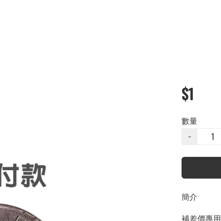
$1
數量
−
簡介
補差價專用