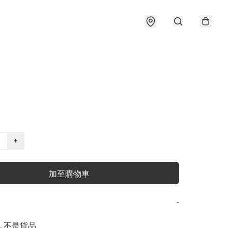
+
加至購物車
−
, 不是貨品